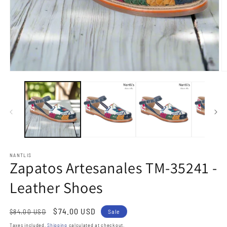
Open
O
media
m
1
2
in
in
modal
m
NANTLIS
Zapatos Artesanales TM-35241 -
Leather Shoes
Regular
Sale
$74.00 USD
$84.00 USD
Sale
price
price
Taxes included.
Shipping
calculated at checkout.