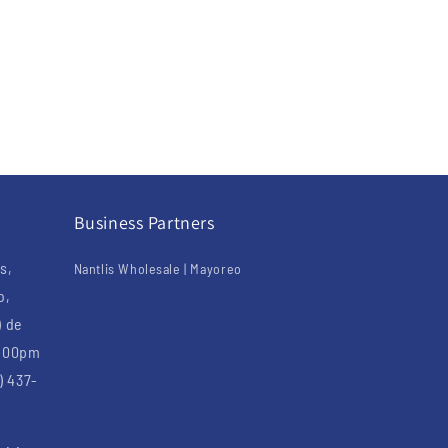
Business Partners
s,
Nantlis Wholesale | Mayoreo
o,
) de
6:00pm
) 437-