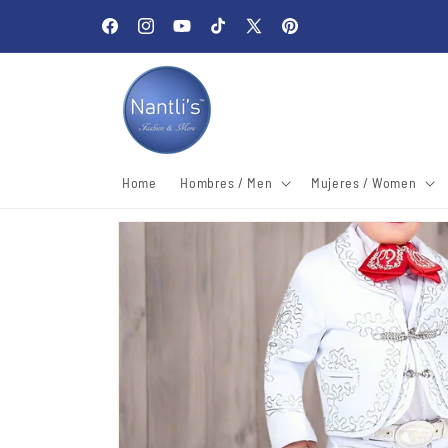
Skip to
Welcome to our store
content
Facebook
Instagram
YouTube
TikTok
X
Pinterest
(Twitter)
Home
Hombres / Men
Mujeres / Women
Skip to
product
information