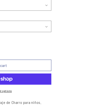
 cart
t options
raje de Charro para niños.