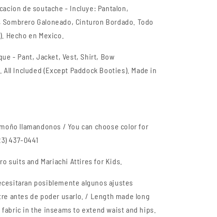
icacion de soutache
- Incluye: Pantalon,
, Sombrero Galoneado, Cinturon Bordado. Todo
s). Hecho en Mexico.
ique
- Pant, Jacket, Vest, Shirt, Bow
. All Included (Except Paddock Booties). Made in
u moño llamandonos / You can choose color for
323) 437-0441
ro suits and Mariachi Attires for Kids.
ecesitaran posiblemente algunos ajustes
tre antes de poder usarlo. / Length made long
ra fabric in the inseams to extend waist and hips.