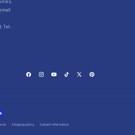
uiries,
 email
: Tel:
Facebook
Instagram
YouTube
TikTok
X
Pinterest
(Twitter)
vice
Shipping policy
Contact information