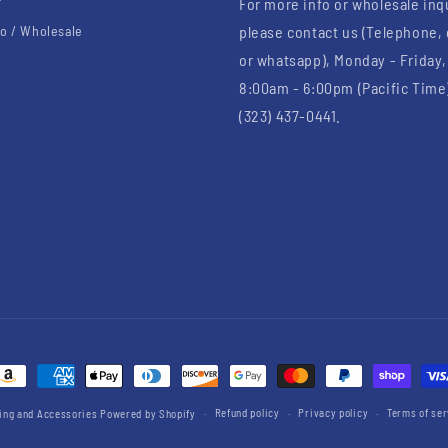
For more info or wholesale inq
o / Wholesale
please contact us (Telephone,
or whatsapp), Monday - Friday,
8:00am - 6:00pm (Pacific Time)
(323) 437-0441.
ayment
ethods
Refund policy
Privacy policy
Terms of ser
thing and Accessories
Powered by Shopify