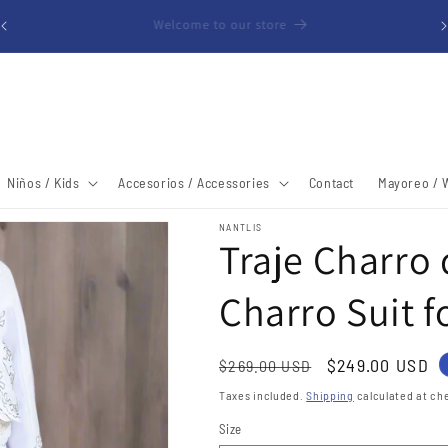
Free shipping within the United States (48 Contiguous States)
Niños / Kids
Accesorios / Accessories
Contact
Mayoreo / 
NANTLIS
Traje Charro
Charro Suit f
Regular
Sale
$249.00 USD
$269.00 USD
price
price
Taxes included.
Shipping
calculated at ch
Size