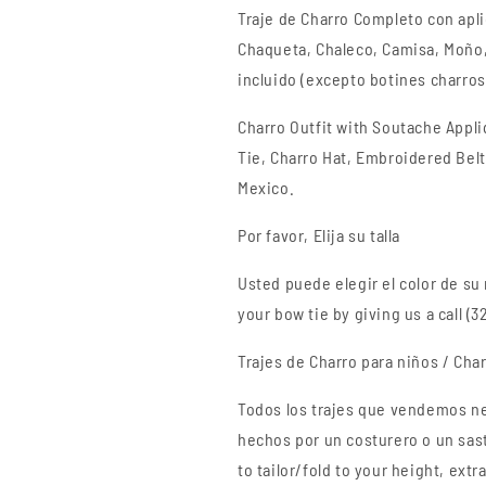
for
for
Traje de Charro Completo
con apl
Kids
Kids
Chaqueta, Chaleco, Camisa, Moño
incluido (excepto botines charro
Charro Outfit w
ith
Soutache
Appl
Tie,
Charro
Hat, Embroidered Belt
Mexico.
Por favor, Elija su talla
Usted puede elegir el color de s
your bow tie by giving us a call (
Trajes de Charro para niños / Char
Todos los trajes que vendemos n
hechos por un costurero o un sas
to tailor/fold to your height, ext