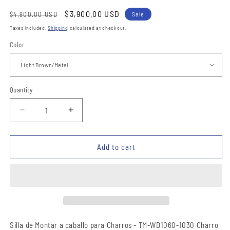
Regular
Sale
$3,900.00 USD
$4,900.00 USD
Sale
price
price
Taxes included.
Shipping
calculated at checkout.
Color
Quantity
Quantity
Decrease
Increase
quantity
quantity
for
for
Silla
Silla
Add to cart
de
de
Montar
Montar
para
para
Caballo
Caballo
TM-
TM-
WD1060-
WD1060-
1030
1030
Silla de Montar a caballo para Charros - TM-WD1060-1030 Charro