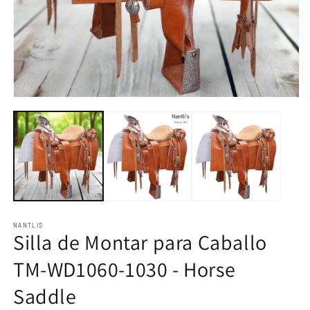
Open
O
media
m
1
2
in
in
modal
m
NANTLIS
Silla de Montar para Caballo
TM-WD1060-1030 - Horse
Saddle