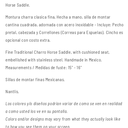
-
-
Horse Saddle
.
Horse
Horse
Saddle
Saddle
Montura charra clasica fina, Hecha a mano, silla de montar
cantina cuadrada, adornada con acero inoxidable - Incluye: Pecho
pretal, cabezada y Correllones (Correas para Espuelas). Cincho es
opcional con costo extra.
Fine Traditional Charro Horse Saddle
, with
cushioned
seat,
embellished with stainless steel. Handmade in Mexico.
Measurements / Medidas de fuste: 15" - 16"
Sillas de montar finas Mexicanas.
Nantlis.
Los colores y/o diseños podrian variar de como se ven en realidad
a como usted los ve en su pantalla.
Colors and/or designs may vary from what they actually look like
to how you see them on your screen.