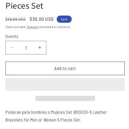
Pieces Set
Regular
Sale
$30.00 USD
$39.99 USD
Sale
price
price
Taxes included.
Shipping
calculated at checkout.
Quantity
Quantity
Decrease
Increase
quantity
quantity
for
for
Pulseras
Pulseras
Add to cart
para
para
hombres
hombres
o
o
Mujeres
Mujeres
Set
Set
BR0030-
BR0030-
5
5
Pulseras para hombres o Mujeres Set BR0030-5 Leather
Leather
Leather
Bracelets for Men or Women 5 Pieces Set.
Bracelets
Bracelets
for
for