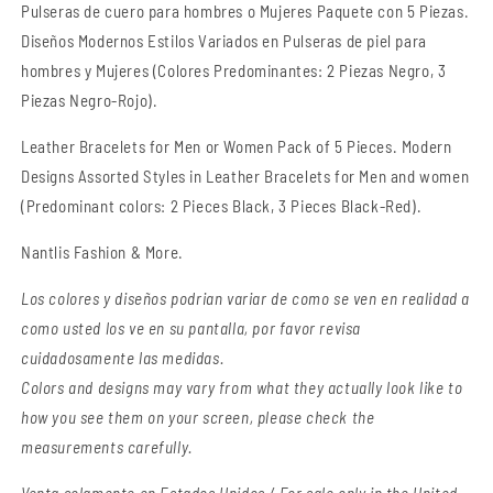
Pulseras de cuero para hombres o Mujeres Paquete con 5 Piezas.
Men
Men
Diseños Modernos Estilos Variados en Pulseras de piel para
or
or
Women
Women
hombres y Mujeres (Colores Predominantes: 2 Piezas Negro, 3
5
5
Piezas Negro-Rojo).
Pieces
Pieces
Set
Set
Leather Bracelets for Men or Women Pack of 5 Pieces. Modern
Designs Assorted Styles in Leather Bracelets for Men and women
(Predominant colors: 2 Pieces Black, 3 Pieces Black-Red).
Nantlis Fashion & More.
Los colores y diseños podrian variar de como se ven en realidad a
como usted los ve en su pantalla, por favor revisa
cuidadosamente las medidas.
Colors and designs may vary from what they actually look like to
how you see them on your screen, please check the
measurements carefully.
Venta solamente en Estados Unidos / For sale only in the United