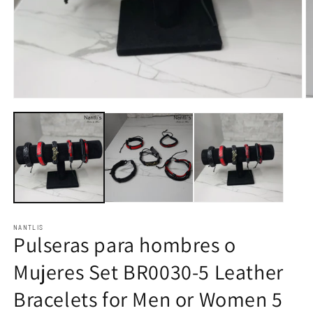
Open
O
media
m
1
2
in
in
modal
m
NANTLIS
Pulseras para hombres o
Mujeres Set BR0030-5 Leather
Bracelets for Men or Women 5