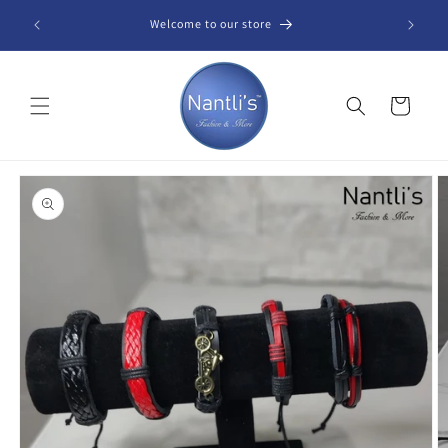
Skip to
Welcome to our store
content
Cart
Skip to
product
information