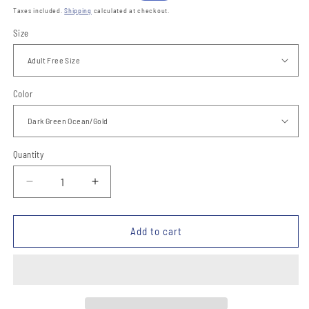
price
price
Taxes included.
Shipping
calculated at checkout.
Size
Color
Quantity
Quantity
Decrease
Increase
quantity
quantity
for
for
Moño
Moño
Add to cart
Charro
Charro
TM-
TM-
72537
72537
-
-
Charro
Charro