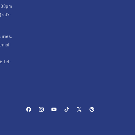
6:00pm
) 437-
uiries,
 email
: Tel:
Facebook
Instagram
YouTube
TikTok
X
Pinterest
(Twitter)