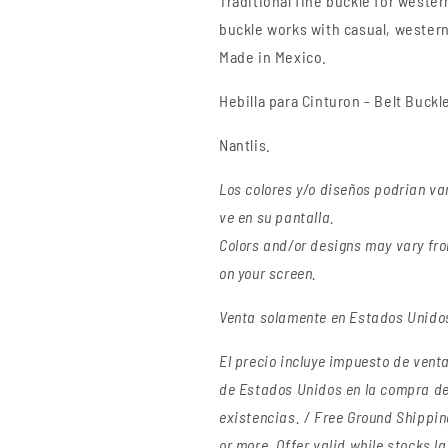
Traditional fine buckle for wester
buckle works with casual, wester
Made in Mexico.
Hebilla para Cinturon - Belt Buckl
Nantlis.
Los colores y/o diseños podrian va
ve en su pantalla.
Colors and/or designs may vary fro
on your screen.
Venta solamente en Estados Unidos 
El precio incluye impuesto de venta 
de Estados Unidos en la compra de
existencias. / Free Ground Shippin
or more. Offer valid while stocks la