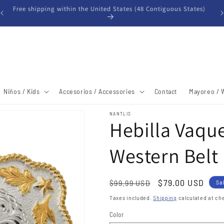
Free shipping within the United States (48 Contiguous States)
Niños / Kids
Accesorios / Accessories
Contact
Mayoreo / 
NANTLIS
Hebilla Vaqu
Western Belt
Regular
Sale
$79.00 USD
$99.99 USD
Sa
price
price
Taxes included.
Shipping
calculated at ch
Color