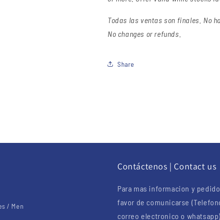
Todas las ventas son finales.
No ha
No changes or refunds.
Share
u
Contáctenos | Contact us
Para mas informacion y pedido
favor de comunicarse (Telefon
s / Men
correo electronico o whatsapp