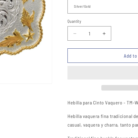
Quantity
Quantity
Decrease
Increase
quantity
quantity
for
for
Hebilla
Hebilla
Add to
Vaquera
Vaquera
-
-
TM-
TM-
WD1304
WD1304
Western
Western
Belt
Belt
Buckle
Buckle
Hebilla
para Cinto Vaquero
- TM-
Hebilla
vaquera
fina tradicional d
casual, vaquera y charra, tanto 