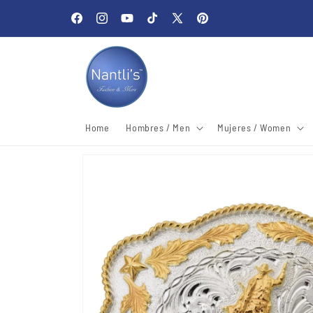
Skip to
Welcome to our store
content
Facebook
Instagram
YouTube
TikTok
X
Pinterest
(Twitter)
Home
Hombres / Men
Mujeres / Women
Skip to
product
information