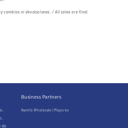
y cambios ni devoluciones. / All sales are final.
Business Partners
s,
Nantlis Wholesale | Mayoreo
o,
) de