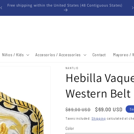
Free shipping within the United States (48 Contiguous States)
Niños / Kids
Accesorios / Accessories
Contact
Mayoreo / 
NANTLIS
Hebilla Vaqu
Western Belt
Regular
Sale
$69.00 USD
$89.00 USD
Sa
price
price
Taxes included.
Shipping
calculated at ch
Color