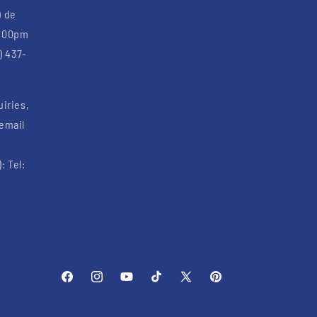
) de
6:00pm
) 437-
uiries,
 email
: Tel:
Facebook
Instagram
YouTube
TikTok
X
Pinterest
(Twitter)