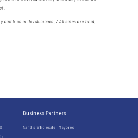
st.
y cambios ni devoluciones. / All sales are final.
Business Partners
s,
Nantlis Wholesale | Mayoreo
o,