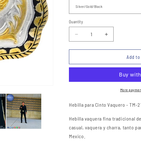
Quantity
Quantity
Decrease
Increase
quantity
quantity
for
for
Hebilla
Hebilla
Add to
Vaquera
Vaquera
-
-
TM-
TM-
21122
21122
Western
Western
More paymen
Belt
Belt
Buckle
Buckle
Hebilla
para Cinto Vaquero
-
TM-2
Hebilla
vaquera
fina tradicional d
casual, vaquera y charra, tanto 
Mexico.