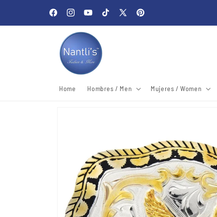
Skip to
Welcome to our store
content
Facebook
Instagram
YouTube
TikTok
X
Pinterest
(Twitter)
Home
Hombres / Men
Mujeres / Women
Skip to
product
information