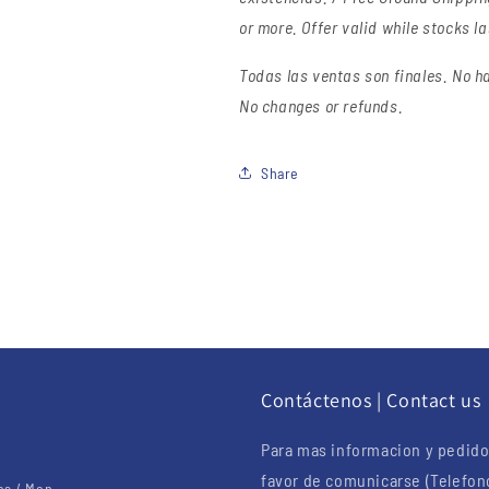
or more. Offer valid while stocks la
Todas las ventas son finales.
No ha
No changes or refunds.
Share
u
Contáctenos | Contact us
Para mas informacion y pedido
favor de comunicarse (Telefon
s / Men