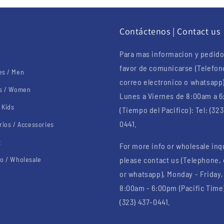
u
Contáctenos | Contact us
Para mas informacion y pedido
favor de comunicarse (Telefon
s / Men
correo electronico o whatsapp
s / Women
Lunes a Viernes de 8:00am a 
 Kids
(Tiempo del Pacifico): Tel: (323
0441.
rios / Accessories
t
For more info or wholesale inq
o / Wholesale
please contact us (Telephone,
or whatsapp), Monday - Friday,
8:00am - 6:00pm (Pacific Time)
(323) 437-0441.