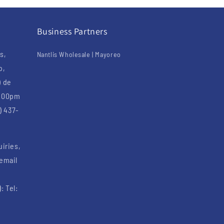
Business Partners
s,
Nantlis Wholesale | Mayoreo
o,
) de
6:00pm
) 437-
uiries,
 email
: Tel: