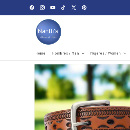
Skip to
Welcome to our store
content
Facebook
Instagram
YouTube
TikTok
X
Pinterest
(Twitter)
Home
Hombres / Men
Mujeres / Women
Skip to
product
information