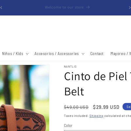
Free shipping within the United States (48 Contiguous States)
Niños / Kids
Accesorios / Accessories
Contact
Mayoreo / 
NANTLIS
Cinto de Piel
Belt
Regular
Sale
$29.99 USD
$49.00 USD
Sa
price
price
Taxes included.
Shipping
calculated at ch
Color