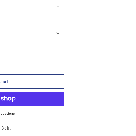
 cart
t options
 Belt.