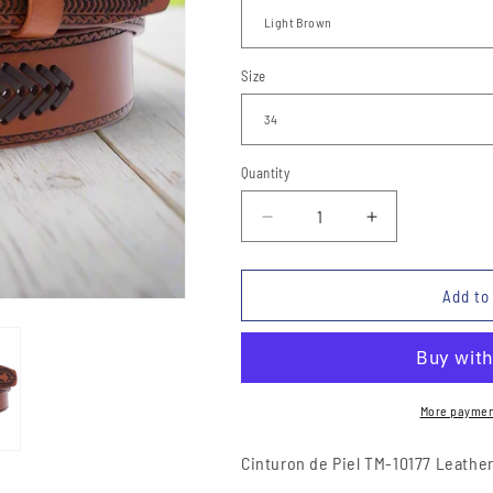
Size
Quantity
Quantity
Decrease
Increase
quantity
quantity
for
for
Cinto
Cinto
Add to
de
de
Piel
Piel
TM-
TM-
10177
10177
Leather
Leather
More paymen
Belt
Belt
Cinturon de Piel TM-10177 Leather