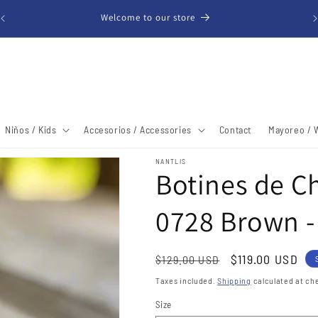
Free shipping within the United States (48 Contiguous States)
Niños / Kids
Accesorios / Accessories
Contact
Mayoreo / 
NANTLIS
Botines de C
0728 Brown -
Regular
Sale
$119.00 USD
$129.00 USD
price
price
Taxes included.
Shipping
calculated at ch
Size