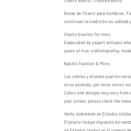
Charro Boots / Chelsea Boots.
Boots
Boots
Botas
de Charro
para hombres. Fa
continuan la tradición en calidad y
Charro booties for men.
Elaborated by expert artisans who 
years of true craftsmanship
, made
Nantlis Fashion & More.
Los colores y diseños podrian vari
en su pantalla, por favor revisa 
Colors and designs may vary from w
your screen, please check the meas
Venta solamente en Estados Unidos 
El precio incluye impuesto de venta 
de Estados Unidos en la compra de