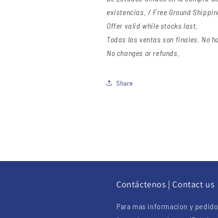
existencias. / Free Ground Shippin
Offer valid while stocks last.
Todas las ventas son finales. No ha
No changes or refunds.
Share
u
Contáctenos | Contact us
Para mas informacion y pedido