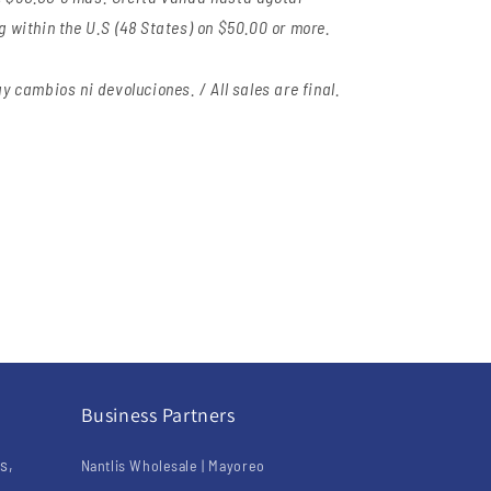
g within the U.S (48 States) on $50.00 or more.
y cambios ni devoluciones. / All sales are final.
Business Partners
s,
Nantlis Wholesale | Mayoreo