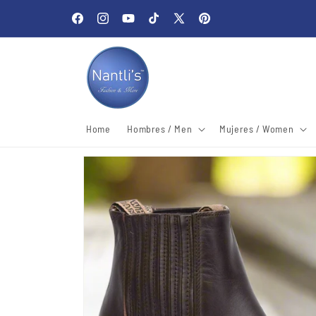
Skip to
Welcome to our store
content
Facebook
Instagram
YouTube
TikTok
X
Pinterest
(Twitter)
Home
Hombres / Men
Mujeres / Women
Skip to
product
information