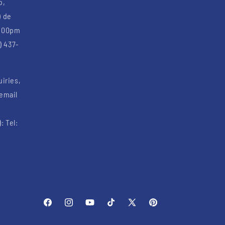
o,
) de
6:00pm
) 437-
uiries,
 email
: Tel:
Facebook
Instagram
YouTube
TikTok
X
Pinterest
(Twitter)