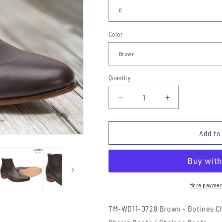
Color
Quantity
Quantity
Decrease
Increase
quantity
quantity
for
for
Botines
Botines
Add to
de
de
Charro
Charro
TM-
TM-
WD11-
WD11-
0728
0728
More paymen
Brown
Brown
-
-
TM-WD11-0728 Brown -
Botines C
Charro
Charro