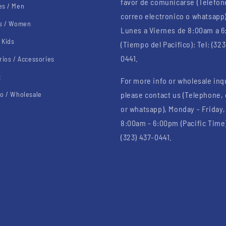
favor de comunicarse (Telefon
s / Men
correo electronico o whatsapp
s / Women
Lunes a Viernes de 8:00am a 
 Kids
(Tiempo del Pacifico): Tel: (323
0441.
rios / Accessories
t
For more info or wholesale inq
o / Wholesale
please contact us (Telephone,
or whatsapp), Monday - Friday,
8:00am - 6:00pm (Pacific Time)
(323) 437-0441.