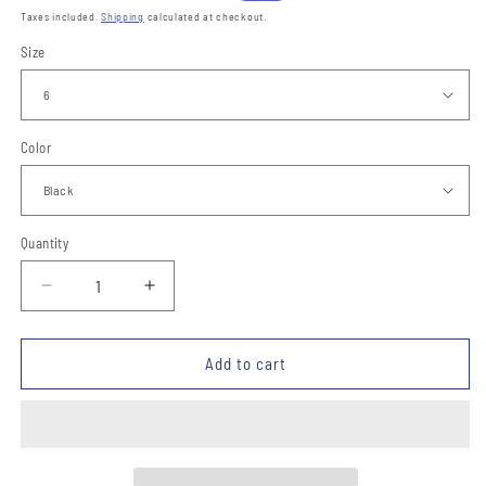
price
price
Taxes included.
Shipping
calculated at checkout.
Size
Color
Quantity
Quantity
Decrease
Increase
quantity
quantity
for
for
Botas
Botas
Add to cart
Vaqueras
Vaqueras
TM-
TM-
WD0294
WD0294
-
-
Western
Western