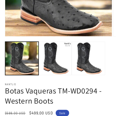
Open
O
media
m
1
2
in
in
modal
m
NANTLIS
Botas Vaqueras TM-WD0294 -
Western Boots
Regular
Sale
$499.00 USD
$599.00 USD
Sale