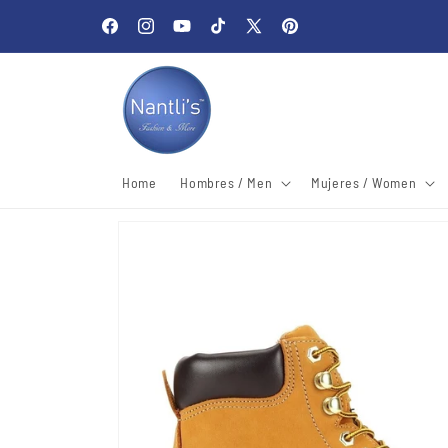
Skip to
Welcome to our store
content
Facebook
Instagram
YouTube
TikTok
X
Pinterest
(Twitter)
Home
Hombres / Men
Mujeres / Women
Skip to
product
information