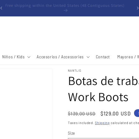
Free shipping within the United States (48 Contiguous States)
Niños / Kids
Accesorios / Accessories
Contact
Mayoreo / 
NANTLIS
Botas de tra
Work Boots
Regular
Sale
$129.00 USD
$139.00 USD
price
price
Taxes included.
Shipping
calculated at ch
Size