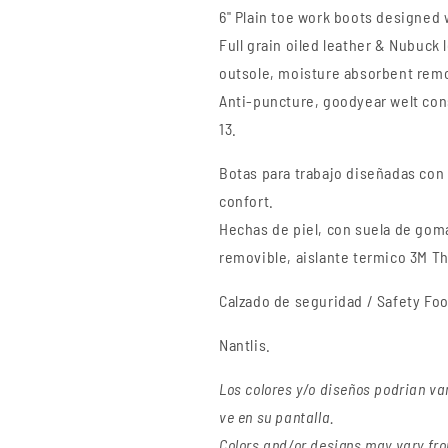
6" Plain toe work boots designed 
Full grain oiled leather & Nubuck 
outsole, moisture absorbent remo
Anti-puncture, goodyear welt cons
13.
Botas para trabajo diseñadas con 
confort.
Hechas de piel, con suela de goma
removible, aislante termico 3M Thi
Calzado de seguridad / Safety Fo
Nantlis.
Los colores y/o diseños podrian va
ve en su pantalla.
Colors and/or designs may vary fro