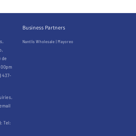
Business Partners
s,
Nantlis Wholesale | Mayoreo
o,
) de
6:00pm
) 437-
uiries,
 email
: Tel: