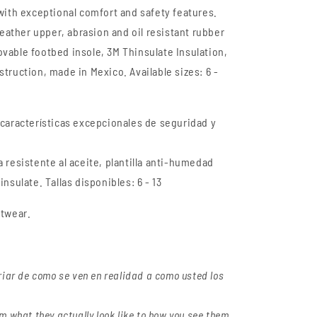
with exceptional comfort and safety features.
leather upper, abrasion and oil resistant rubber
vable footbed insole, 3M Thinsulate Insulation,
truction, made in Mexico. Available sizes: 6 -
características excepcionales de seguridad y
 resistente al aceite, plantilla anti-humedad
nsulate. Tallas disponibles: 6 - 13
otwear.
riar de como se ven en realidad a como usted los
m what they actually look like to how you see them