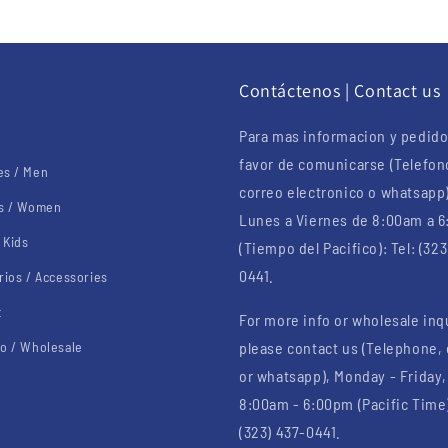
u
Contáctenos | Contact us
Para mas informacion y pedido
favor de comunicarse (Telefon
s / Men
correo electronico o whatsapp
s / Women
Lunes a Viernes de 8:00am a 
 Kids
(Tiempo del Pacifico): Tel: (323
0441.
rios / Accessories
t
For more info or wholesale inq
o / Wholesale
please contact us (Telephone,
or whatsapp), Monday - Friday,
8:00am - 6:00pm (Pacific Time)
(323) 437-0441.