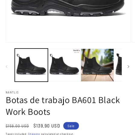
Open
O
media
m
1
2
in
in
modal
m
NANTLIS
Botas de trabajo BA601 Black
Work Boots
Regular
Sale
$139.90 USD
$159.00 USD
Sale
price
price
Taxes included.
Shipping
calculated at checkout.