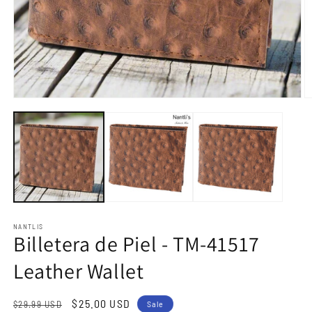
Open
O
media
m
1
2
in
in
modal
m
NANTLIS
Billetera de Piel - TM-41517
Leather Wallet
Regular
Sale
$25.00 USD
$29.99 USD
Sale