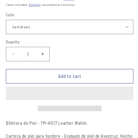
price
price
Taxes included.
Shipping
calculated at checkout.
Color
Quantity
Quantity
Decrease
Increase
quantity
quantity
for
for
Billetera
Billetera
Add to cart
de
de
Piel
Piel
-
-
TM-
TM-
41517
41517
Leather
Leather
Wallet
Wallet
Billetera de Piel - TM-41517 Leather Wallet.
Cartera de piel para hombre - Grabado de piel de Avestruz. Hecho