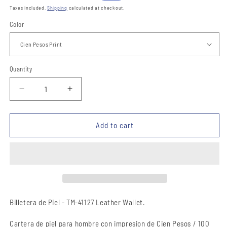
price
price
Taxes included.
Shipping
calculated at checkout.
Color
Quantity
Quantity
Decrease
Increase
quantity
quantity
for
for
Billetera
Billetera
Add to cart
de
de
Piel
Piel
-
-
TM-
TM-
41127
41127
Leather
Leather
Wallet
Wallet
Billetera de Piel - TM-41127 Leather Wallet.
Cartera de piel para hombre con impresion de Cien Pesos / 100