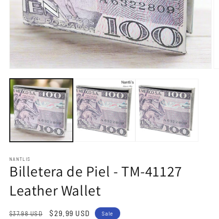
Open
O
media
m
1
2
in
in
modal
m
NANTLIS
Billetera de Piel - TM-41127
Leather Wallet
Regular
Sale
$29.99 USD
$37.98 USD
Sale